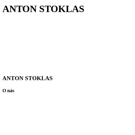
ANTON STOKLAS
ANTON STOKLAS
O nás
FMDESIGN s.r.o.. je interiérová firma so silnou rodinnou tradíciou,
ktorá už viac ako 25 rokov navrhuje a realizuje interiéry na trhu
Slovenska, Rakúska a Českej republiky.
MUDr.Alexandra 50, Kezmarok, SVK