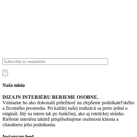
FMDESIGN s.r.o.. je interiérová firma so silnou rodinnou tradíciou,
ktorá už viac ako 25 rokov navrhuje a realizuje interiéry na trhu
Slovenska, Rakúska a Českej republiky.
MUDr.Alexandra 50, Kezmarok, SVK
fmdesign@fmdesign.sk
Naša misia
DIZAJN INTERIÉRU BERIEME OSOBNE.
Vnímame ho ako dokonalú príležitosť na zlepšenie podnikateľského
a životného prostredia. Pri každej našej realizácii sa preto jedná o
originál, šitý na mieru tak po funkčnej, ako aj estetickej stránke.
Riešenie interiéru taktiež prispôsobujeme osobnosti klienta a
charakteru jeho podnikania.
Instagram feed